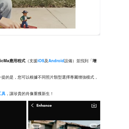
PicMa應用程式
（支援
iOS
及
Android
設備）並找到「
增
一提的是，您可以根據不同照片類型選擇專屬增強模式，
工具
，讓珍貴的肖像重獲新生！