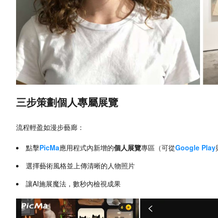
三步策劃個人專屬展覽
流程輕盈如漫步藝廊：
點擊
PicMa
應用程式內新增的
個人展覽
專區（可從
Google Play
選擇藝術風格並上傳清晰的人物照片
讓AI施展魔法，數秒內檢視成果