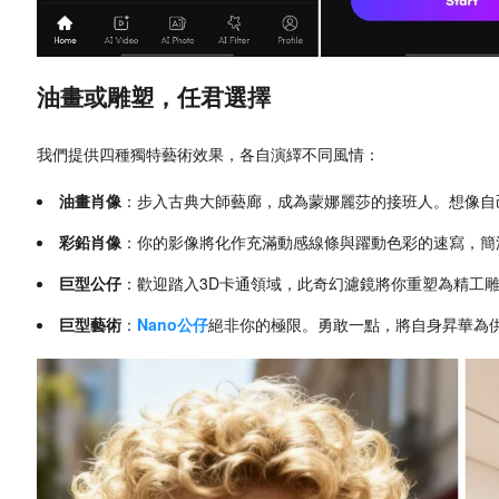
油畫或雕塑，任君選擇
我們提供四種獨特藝術效果，各自演繹不同風情：
油畫肖像
：步入古典大師藝廊，成為蒙娜麗莎的接班人。想像自
彩鉛肖像
：你的影像將化作充滿動感線條與躍動色彩的速寫，簡
巨型公仔
：歡迎踏入3D卡通領域，此奇幻濾鏡將你重塑為精工
巨型藝術
：
Nano公仔
絕非你的極限。勇敢一點，將自身昇華為