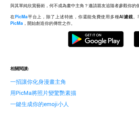
與其單純欣賞藝術，何不成為畫中主角？邀請親友追隨者參觀你的
在
PicMa
平台上，除了上述特效，你還能免費使用多種
AI濾鏡
。
PicMa
，開始創造你的傳世之作。
相關閱讀:
一招讓你化身漫畫主角
用PicMa將照片變驚艷素描
一鍵生成你的emoji小人