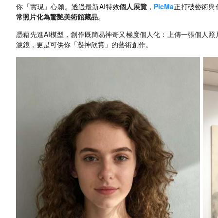
你「實現」心願。透過最新AI特效
個人展覽
，
PicMa
正打破藝術與
常照片化為驚艷美術館藏品
。
憑藉先進AI模型，創作既簡易神奇又極度個人化：上傳一張個人
濾鏡，更是可供你「凝神欣賞」的藝術創作。