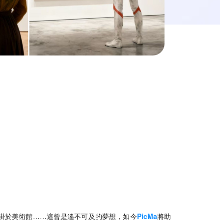
掛於美術館……這曾是遙不可及的夢想，如今
PicMa
將助