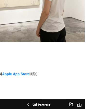
與
Apple App Store
獲取)