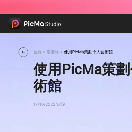
首頁
>
部落格
>
使用PicMa策劃个人藝術館
使用PicMa策
術館
17/10/2025
59