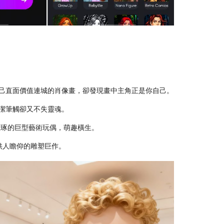
己直面價值連城的肖像畫，卻發現畫中主角正是你自己。
潔筆觸卻又不失靈魂。
雕琢的巨型藝術玩偶，萌趣橫生。
供人瞻仰的雕塑巨作。