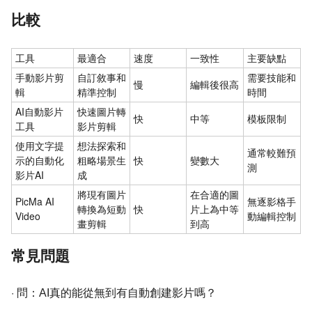
比較
工具
最適合
速度
一致性
主要缺點
手動影片剪
自訂敘事和
需要技能和
慢
編輯後很高
輯
精準控制
時間
AI自動影片
快速圖片轉
快
中等
模板限制
工具
影片剪輯
使用文字提
想法探索和
通常較難預
示的自動化
粗略場景生
快
變數大
測
影片AI
成
將現有圖片
在合適的圖
PicMa AI
無逐影格手
轉換為短動
快
片上為中等
Video
動編輯控制
畫剪輯
到高
常見問題
·
問：AI真的能從無到有自動創建影片嗎？