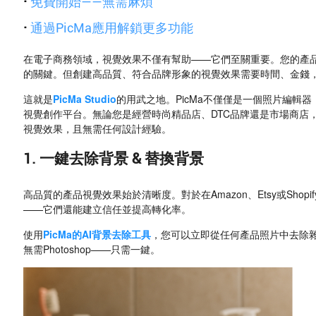
·
免費開始——無需麻煩
·
通過PicMa應用解鎖更多功能
在電子商務領域，視覺效果不僅有幫助——它們至關重要。您的產
的關鍵。但創建高品質、符合品牌形象的視覺效果需要時間、金錢
這就是
PicMa Studio
的用武之地。PicMa不僅僅是一個照片編輯
視覺創作平台。無論您是經營時尚精品店、DTC品牌還是市場商店，
視覺效果，且無需任何設計經驗。
1. 一鍵去除背景 & 替換背景
高品質的產品視覺效果始於清晰度。對於在Amazon、Etsy或Sho
——它們還能建立信任並提高轉化率。
使用
PicMa的AI背景去除工具
，您可以立即從任何產品照片中去除
無需Photoshop——只需一鍵。