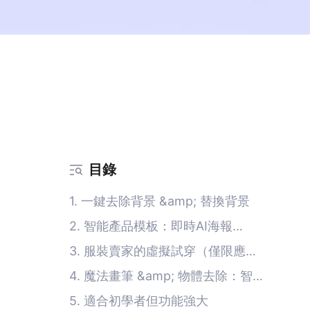
目錄
1. 一鍵去除背景 &amp; 替換背景
2. 智能產品模板：即時AI海報
&amp; 標誌
3. 服裝賣家的虛擬試穿（僅限應
用）
4. 魔法畫筆 &amp; 物體去除：智
能、無縫清理
5. 適合初學者但功能強大