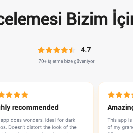
ncelemesi Bizim İçi
4.7
70+ işletme bize güveniyor
ommended
Amazing app
nders! Ideal for dark
This app is amazing. I 
istort the look of the
of my grandmother whe