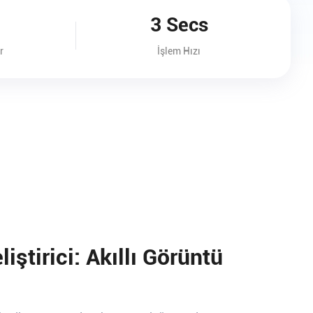
3 Secs
r
İşlem Hızı
ştirici: Akıllı Görüntü