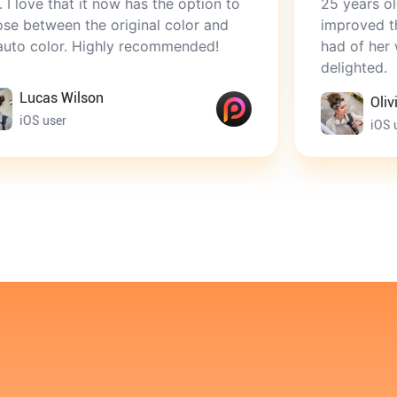
 it now has the option to
25 years old, and Picma
he original color and
improved that. It was th
Highly recommended!
had of her when she wa
delighted.
son
Olivia Brown
iOS user