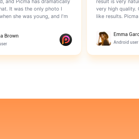
 has dramatically
result is very natural and reali
e only photo I
very high quality. Other apps g
s young, and I'm
like results. Picma is perfect.
Emma Garcia
Android user