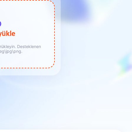
yükle
ürükleyin. Desteklenen
peg\jpg\png.