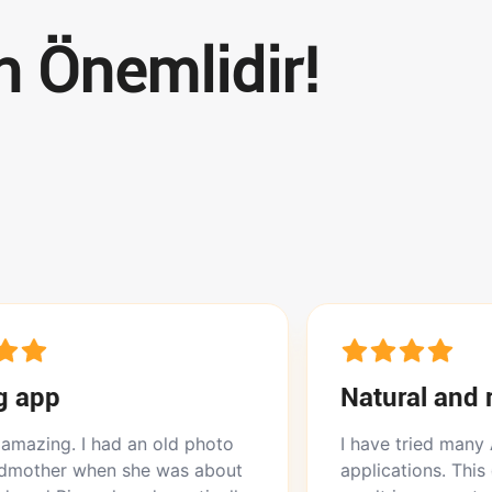
n Önemlidir!
Natural and realistic
had an old photo
I have tried many AI photo e
n she was about
applications. This one is the b