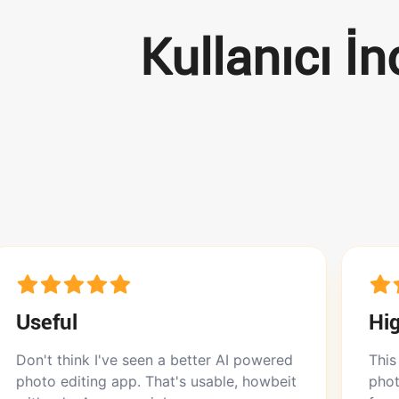
Kullanıcı İ
Highly rec
k I've seen a better AI powered
This app does wo
ing app. That's usable, howbeit
photos. Doesn’t d