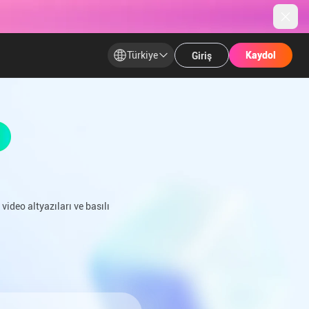
Türkiye
​​Kaydol​
​​Kaydol​
Giriş
 video altyazıları ve basılı