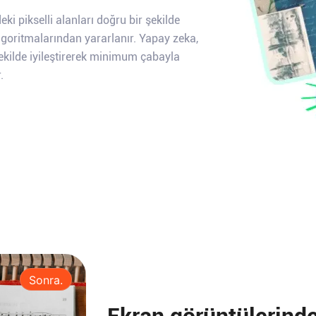
ki pikselli alanları doğru bir şekilde
algoritmalarından yararlanır. Yapay zeka,
şekilde iyileştirerek minimum çabayla
.
Sonra.
Ekran görüntülerindek