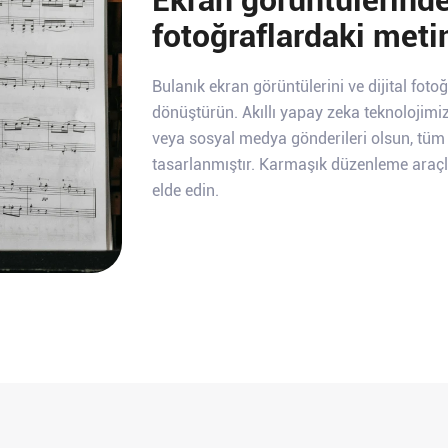
fotoğraflardaki metin
zahmetsizce kaldırı
Bulanık ekran görüntülerini ve dijital fot
dönüştürün. Akıllı yapay zeka teknolojimiz,
veya sosyal medya gönderileri olsun, tüm di
tasarlanmıştır. Karmaşık düzenleme araçl
elde edin.