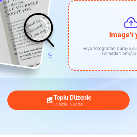
lmage'ı 
Yeni Yükleme
Veya fotoğrafları buraya s
formatlar: bmp\j
Toplu Düzenle
En fazla 15 görsel