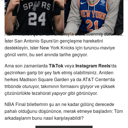
NBA Finalleri şu an tam anlamıyla elektriklenmiş durumda.
İster San Antonio Spurs'ün gençleşme hareketini
destekleyin, ister New York Knicks için turuncu-maviye
gönül verin, bu seri anında tarihe geçiyor.
Ama son zamanlarda
TikTok
veya
Instagram Reels
'da
gezinirken garip bir şey fark etmiş olabilirsiniz. Aniden
herkes Madison Square Garden ya da AT&T Center'da
tribünde oturuyor, takımının formasını giyiyor ve yüksek
çözünürlükte tezahürat yapıyor gibi görünüyor.
NBA Final biletlerinin şu an ne kadar gülünç derecede
pahalı olduğunu düşününce, merak etmeye başladım: Tüm
arkadaşlarım bunu nasıl karşılayabildi?