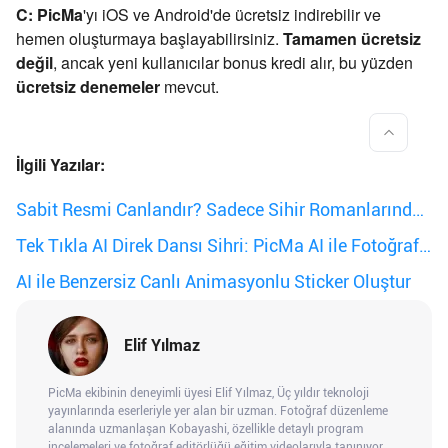
C: PicMa
'yı iOS ve Android'de ücretsiz indirebilir ve
hemen oluşturmaya başlayabilirsiniz.
Tamamen ücretsiz
değil
, ancak yeni kullanıcılar bonus kredi alır, bu yüzden
ücretsiz denemeler
mevcut.
İlgili Yazılar:
Sabit Resmi Canlandır? Sadece Sihir Romanlarında
Değil
Tek Tıkla AI Direk Dansı Sihri: PicMa AI ile Fotoğraf
Dönüşümü
AI ile Benzersiz Canlı Animasyonlu Sticker Oluştur
Elif Yılmaz
PicMa ekibinin deneyimli üyesi Elif Yılmaz, Üç yıldır teknoloji
yayınlarında eserleriyle yer alan bir uzman. Fotoğraf düzenleme
alanında uzmanlaşan Kobayashi, özellikle detaylı program
incelemeleri ve fotoğraf editörlüğü eğitim videolarıyla tanınıyor.