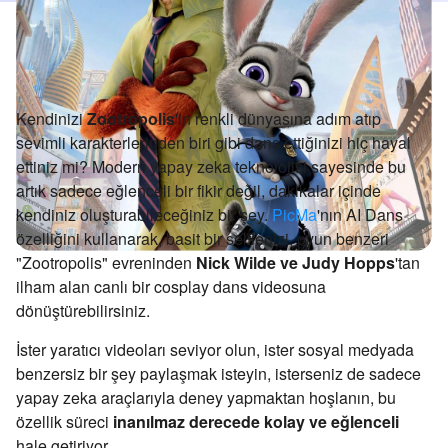
Kendinizi
Zootropolis
'in renkli dünyasına adım atıp
sevimli karakterlerinden biri gibi dans ettiğinizi hiç hayal
ettiniz mi? Modern yapay zeka teknolojisi sayesinde bu
artık sadece eğlenceli bir fikir değil, dakikalar içinde
kendiniz oluşturabileceğiniz bir şey.
PicMa
'nın AI Dans
özelliğini kullanarak, basit bir selfienizi, oyun benzeri
"Zootropolis" evreninden
Nick Wilde ve Judy Hopps
'tan
ilham alan canlı bir cosplay dans videosuna
dönüştürebilirsiniz.
İster yaratıcı videoları seviyor olun, ister sosyal medyada
benzersiz bir şey paylaşmak isteyin, isterseniz de sadece
yapay zeka araçlarıyla deney yapmaktan hoşlanın, bu
özellik süreci
inanılmaz derecede kolay ve eğlenceli
hale getiriyor.