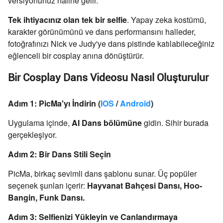
versiyonunuz haline gelir.
Tek ihtiyacınız olan tek bir selfie
. Yapay zeka kostümü,
karakter görünümünü ve dans performansını halleder,
fotoğrafınızı Nick ve Judy'ye dans pistinde katılabileceğiniz
eğlenceli bir cosplay anına dönüştürür.
Bir Cosplay Dans Videosu Nasıl Oluşturulur
Adım 1: PicMa'yı İndirin (
IOS
/
Android
)
Uygulama içinde,
AI Dans bölümüne
gidin. Sihir burada
gerçekleşiyor.
Adım 2: Bir Dans Stili Seçin
PicMa, birkaç sevimli dans şablonu sunar. Üç popüler
seçenek şunları içerir:
Hayvanat Bahçesi Dansı, Hoo-
Bangin, Funk Dansı.
Adım 3: Selfienizi Yükleyin ve Canlandırmaya