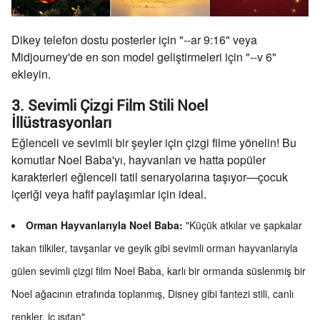
Dikey telefon dostu posterler için "--ar 9:16" veya
Midjourney'de en son model geliştirmeleri için "--v 6"
ekleyin.
3. Sevimli Çizgi Film Stili Noel
İllüstrasyonları
Eğlenceli ve sevimli bir şeyler için çizgi filme yönelin! Bu
komutlar Noel Baba'yı, hayvanları ve hatta popüler
karakterleri eğlenceli tatil senaryolarına taşıyor—çocuk
içeriği veya hafif paylaşımlar için ideal.
Orman Hayvanlarıyla Noel Baba:
"Küçük atkılar ve şapkalar
takan tilkiler, tavşanlar ve geyik gibi sevimli orman hayvanlarıyla
gülen sevimli çizgi film Noel Baba, karlı bir ormanda süslenmiş bir
Noel ağacının etrafında toplanmış, Disney gibi fantezi stili, canlı
renkler, iç ısıtan"