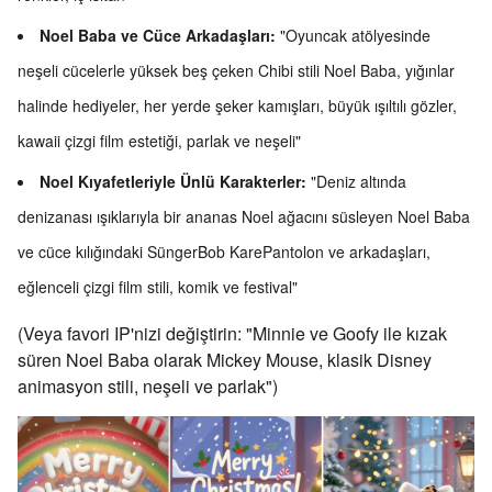
Noel Baba ve Cüce Arkadaşları:
"Oyuncak atölyesinde
neşeli cücelerle yüksek beş çeken Chibi stili Noel Baba, yığınlar
halinde hediyeler, her yerde şeker kamışları, büyük ışıltılı gözler,
kawaii çizgi film estetiği, parlak ve neşeli"
Noel Kıyafetleriyle Ünlü Karakterler:
"Deniz altında
denizanası ışıklarıyla bir ananas Noel ağacını süsleyen Noel Baba
ve cüce kılığındaki SüngerBob KarePantolon ve arkadaşları,
eğlenceli çizgi film stili, komik ve festival"
(Veya favori IP'nizi değiştirin: "Minnie ve Goofy ile kızak
süren Noel Baba olarak Mickey Mouse, klasik Disney
animasyon stili, neşeli ve parlak")