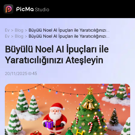
Ev
>
Blog
>
Büyülü Noel AI İpuçları ile Yaratıcılığınızı
Ateşleyin
Ev
>
Blog
Büyülü Noel AI İpuçları ile Yaratıcılığınızı Ateşleyin
>
Büyülü Noel AI İpuçları ile Yaratıcılığınızı
Ateşleyin
Büyülü Noel AI İpuçları ile Yaratıcılığınızı Ateşleyin
Büyülü Noel AI İpuçları ile
Yaratıcılığınızı Ateşleyin
20/11/2025
45