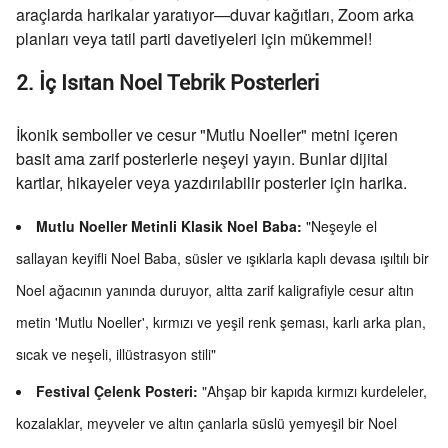
araçlarda harikalar yaratıyor—duvar kağıtları, Zoom arka
planları veya tatil parti davetiyeleri için mükemmel!
2. İç Isıtan Noel Tebrik Posterleri
İkonik semboller ve cesur "Mutlu Noeller" metni içeren
basit ama zarif posterlerle neşeyi yayın. Bunlar dijital
kartlar, hikayeler veya yazdırılabilir posterler için harika.
Mutlu Noeller Metinli Klasik Noel Baba:
"Neşeyle el
sallayan keyifli Noel Baba, süsler ve ışıklarla kaplı devasa ışıltılı bir
Noel ağacının yanında duruyor, altta zarif kaligrafiyle cesur altın
metin 'Mutlu Noeller', kırmızı ve yeşil renk şeması, karlı arka plan,
sıcak ve neşeli, illüstrasyon stili"
Festival Çelenk Posteri:
"Ahşap bir kapıda kırmızı kurdeleler,
kozalaklar, meyveler ve altın çanlarla süslü yemyeşil bir Noel