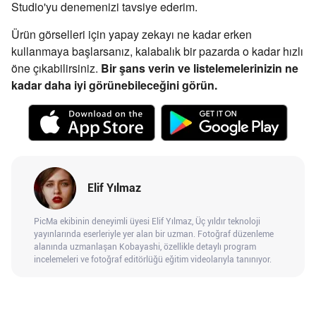
Studio'yu denemenizi tavsiye ederim.
Ürün görselleri için yapay zekayı ne kadar erken
kullanmaya başlarsanız, kalabalık bir pazarda o kadar hızlı
öne çıkabilirsiniz.
Bir şans verin ve listelemelerinizin ne
kadar daha iyi görünebileceğini görün.
Elif Yılmaz
PicMa ekibinin deneyimli üyesi Elif Yılmaz, Üç yıldır teknoloji
yayınlarında eserleriyle yer alan bir uzman. Fotoğraf düzenleme
alanında uzmanlaşan Kobayashi, özellikle detaylı program
incelemeleri ve fotoğraf editörlüğü eğitim videolarıyla tanınıyor.