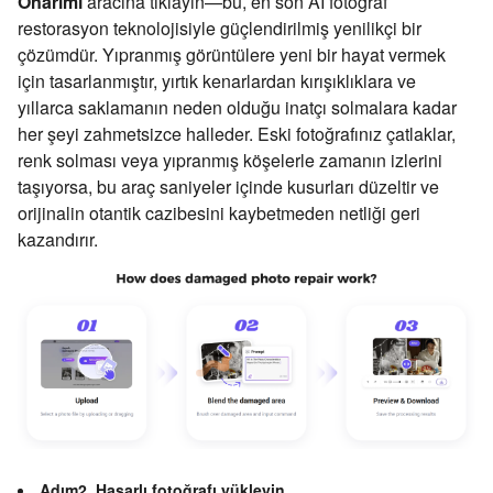
Onarımı
aracına tıklayın—bu, en son AI fotoğraf
restorasyon teknolojisiyle güçlendirilmiş yenilikçi bir
çözümdür. Yıpranmış görüntülere yeni bir hayat vermek
için tasarlanmıştır, yırtık kenarlardan kırışıklıklara ve
yıllarca saklamanın neden olduğu inatçı solmalara kadar
her şeyi zahmetsizce halleder. Eski fotoğrafınız çatlaklar,
renk solması veya yıpranmış köşelerle zamanın izlerini
taşıyorsa, bu araç saniyeler içinde kusurları düzeltir ve
orijinalin otantik cazibesini kaybetmeden netliği geri
kazandırır.
Adım2. Hasarlı fotoğrafı yükleyin