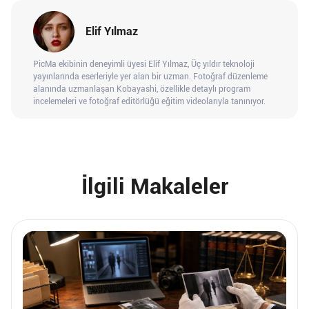
Elif Yılmaz
PicMa ekibinin deneyimli üyesi Elif Yılmaz, Üç yıldır teknoloji
yayınlarında eserleriyle yer alan bir uzman. Fotoğraf düzenleme
alanında uzmanlaşan Kobayashi, özellikle detaylı program
incelemeleri ve fotoğraf editörlüğü eğitim videolarıyla tanınıyor.
İlgili Makaleler