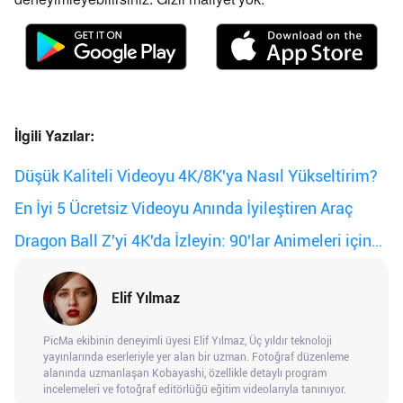
İlgili Yazılar:
Düşük Kaliteli Videoyu 4K/8K'ya Nasıl Yükseltirim?
En İyi 5 Ücretsiz Videoyu Anında İyileştiren Araç
Dragon Ball Z'yi 4K'da İzleyin: 90'lar Animeleri için
AI Video İyileştirici
Elif Yılmaz
PicMa ekibinin deneyimli üyesi Elif Yılmaz, Üç yıldır teknoloji
yayınlarında eserleriyle yer alan bir uzman. Fotoğraf düzenleme
alanında uzmanlaşan Kobayashi, özellikle detaylı program
incelemeleri ve fotoğraf editörlüğü eğitim videolarıyla tanınıyor.