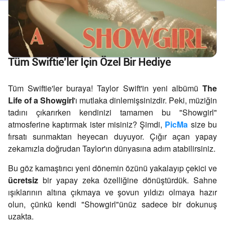
Tüm Swiftie'ler İçin Özel Bir Hediye
Tüm Swiftie'ler buraya! Taylor Swift'in yeni albümü
The
Life of a Showgirl
'ı mutlaka dinlemişsinizdir. Peki, müziğin
tadını çıkarırken kendinizi tamamen bu "Showgirl"
atmosferine kaptırmak ister misiniz? Şimdi,
PicMa
size bu
fırsatı sunmaktan heyecan duyuyor. Çığır açan yapay
zekamızla doğrudan Taylor'ın dünyasına adım atabilirsiniz.
Bu göz kamaştırıcı yeni dönemin özünü yakalayıp çekici ve
ücretsiz
bir yapay zeka özelliğine dönüştürdük. Sahne
ışıklarının altına çıkmaya ve şovun yıldızı olmaya hazır
olun, çünkü kendi "Showgirl"ünüz sadece bir dokunuş
uzakta.