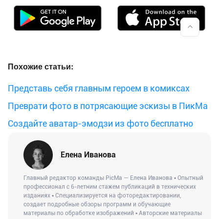
Похожие статьи:
Представь себя главным героем в комиксах
Преврати фото в потрясающие эскизы в ПикМа
Создайте аватар-эмодзи из фото бесплатно
Елена Иванова
Главный редактор команды PicMa — Елена Иванова ▪ Опытный
профессионал с 6-летним стажем публикаций в технических
изданиях ▪ Специализируется на фоторедактировании,
создает подробные обзоры программ и обучающие
материалы по обработке изображений ▪ Авторские материалы