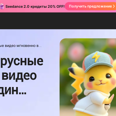
Получить предложение
Seedance 2.0
кредиты
20% OFF!
ые видео мгновенно в
ирусные
 видео
дин