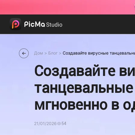
Дом
>
Блог
>
Создавайте вирусные танцевальн
один клик.
Создавайте в
танцевальные
мгновенно в о
клик.
21/01/2026
54