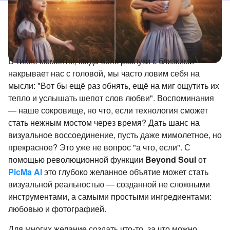
В тихие моменты, когда боль разлуки с близкими
накрывает нас с головой, мы часто ловим себя на
мысли: "Вот бы ещё раз обнять, ещё на миг ощутить их
тепло и услышать шепот слов любви". Воспоминания
— наше сокровище, но что, если технология сможет
стать нежным мостом через время? Дать шанс на
визуальное воссоединение, пусть даже мимолетное, но
прекрасное? Это уже не вопрос "а что, если". С
помощью революционной функции
Beyond Soul
от
PicMa AI
это глубоко желанное объятие может стать
визуальной реальностью — созданной не сложными
инструментами, а самыми простыми ингредиентами:
любовью и фотографией.
Для многих желание создать что-то, за что можно