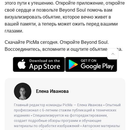
этого пути к утешению. Откройте приложение, откройте
своё сердце и позвольте Beyond Soul помочь вам
визуализировать объятие, которое вечно живет в
вашей памяти, а теперь может ожить перед вашими
глазами.
Скачайте PicMa сегодня. Откройте Beyond Soul.
Воссоединитесь, вспомните и ощутите объятие снова.
Елена Иванова
Главный редактор команды PicMa — Елена Иванова ▪ Опытный
профессионал с 6-летним стажем публикаций в технических
изданиях ▪ Специализируется на фоторедактировании,
создает подробные обзоры программ и обучающие
материалы по обработке изображений ▪ Авторские материалы