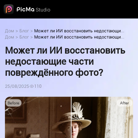
Дом
>
Блог
>
Может ли ИИ восстановить недостающие
части повреждённого фото?
Дом
>
Блог
>
Может ли ИИ восстановить недостающие
Может ли ИИ восстановить
недостающие части повреждённого фото?
части повреждённого фото?
Может ли ИИ восстановить
Может ли ИИ восстановить
недостающие части повреждённого фото?
недостающие части
повреждённого фото?
25/08/2025
110