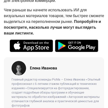
для электронной коммерции.
Чем раньше вы начнете использовать ИИ для
визуальных материалов товаров, тем быстрее сможете
выделиться на переполненном рынке.
Попробуйте и
посмотрите, насколько лучше могут выглядеть
ваши листинги.
Елена Иванова
Главный редактор команды PicMa — Елена Иванова ▪ Опытный
профессионал с 6-летним стажем публикаций в технических
изданиях ▪ Специализируется на фоторедактировании,
создает подробные обзоры программ и обучающие
материалы по обработке изображений ▪ Авторские материалы
отличаются глубиной анализа и практической ценностью для
фотографов