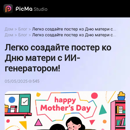
Дом
>
Блог
>
Легко создайте постер ко Дню матери с
ИИ-генератором!
Дом
>
Блог
>
Легко создайте постер ко Дню матери с
Легко создайте постер ко Дню матери
с ИИ-генератором!
ИИ-генератором!
Легко создайте постер ко Дню матери
Легко создайте постер ко
с ИИ-генератором!
Дню матери с ИИ-
генератором!
05/05/2025
545