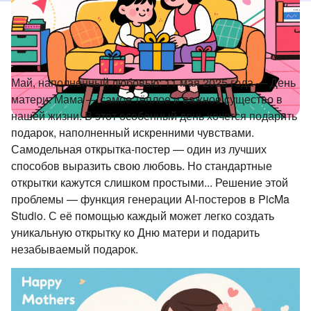
Май, наполненный любовью: 11 мая 2025 года — День
матери. Мама — самое тёплое и важное существо в
нашей жизни. В этот особенный день хочется подарить
подарок, наполненный искренними чувствами.
Самодельная открытка-постер — один из лучших
способов выразить свою любовь. Но стандартные
открытки кажутся слишком простыми... Решение этой
проблемы — функция генерации AI-постеров в PicMa
Studio. С её помощью каждый может легко создать
уникальную открытку ко Дню матери и подарить
незабываемый подарок.