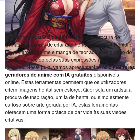
Enquanto entusiasta de arte, você está à procura de
formas inovadoras de criar arte hentai cativante? Hentai é
um género de anime e manga de teor adulto originário do
Japão, conhecido pelas suas expressões artísticas
ousadas. Neste guia, vamos apresentar-lhe os
5 melhores
geradores de anime com IA gratuitos
disponíveis
online. Estas ferramentas permitem que os utilizadores
criem imagens hentai sem esforço. Quer seja um artista à
procura de inspiração, um fã de hentai ou simplesmente
curioso sobre arte gerada por IA, estas ferramentas
oferecem uma forma prática de dar vida às suas visões
criativas.