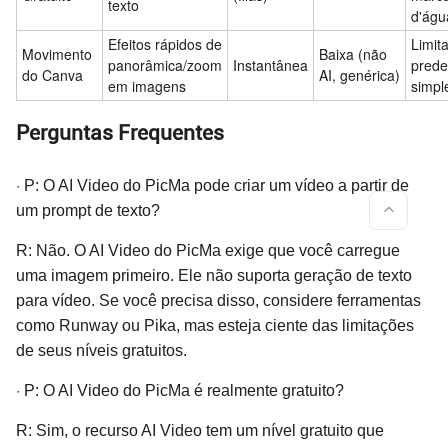
texto
d'águ
Efeitos rápidos de
Limit
Movimento
Baixa (não
panorâmica/zoom
Instantânea
prede
do Canva
AI, genérica)
em imagens
simpl
Perguntas Frequentes
·
P: O AI Video do PicMa pode criar um vídeo a partir de
um prompt de texto?
R: Não. O AI Video do PicMa exige que você carregue
uma imagem primeiro. Ele não suporta geração de texto
para vídeo. Se você precisa disso, considere ferramentas
como Runway ou Pika, mas esteja ciente das limitações
de seus níveis gratuitos.
·
P: O AI Video do PicMa é realmente gratuito?
R: Sim, o recurso AI Video tem um nível gratuito que