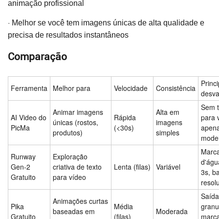
animação profissional
·
Melhor se você tem imagens únicas de alta qualidade e
precisa de resultados instantâneos
Comparação
Princi
Ferramenta
Melhor para
Velocidade
Consistência
desv
Sem t
Animar imagens
Alta em
AI Video do
Rápida
para 
únicas (rostos,
imagens
PicMa
(<30s)
apen
produtos)
simples
mode
Marc
Runway
Exploração
d'águ
Gen-2
criativa de texto
Lenta (filas)
Variável
3s, b
Gratuito
para vídeo
resol
Saída
Animações curtas
Pika
Média
granu
baseadas em
Moderada
Gratuito
(filas)
marc