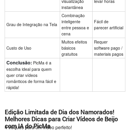
visualização
levar horas
instantânea
Combinação
inteligente
Fácil de
Grau de Integração na Tela
entre pessoa e
parecer artificial
cena
Muitos efeitos
Requer
Custo de Uso
básicos
software pago /
gratuitos
materiais pagos
Conclusão:
PicMa é a
escolha ideal para quem
quer criar vídeos
românticos de forma fácil e
rápida!
Edição Limitada de Dia dos Namorados!
Melhores Dicas para Criar Vídeos de Beijo
com IA do PicMa
4 truques para um vídeo perfeito!