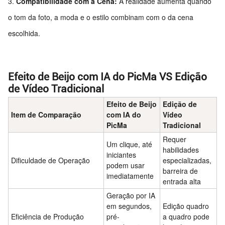
Compatibilidade com a Cena:
A realidade aumenta quando
o tom da foto, a moda e o estilo combinam com o da cena
escolhida.
Efeito de Beijo com IA do PicMa VS Edição
de Vídeo Tradicional
Efeito de Beijo
Edição de
Item de Comparação
com IA do
Vídeo
PicMa
Tradicional
Requer
Um clique, até
habilidades
iniciantes
Dificuldade de Operação
especializadas,
podem usar
barreira de
imediatamente
entrada alta
Geração por IA
em segundos,
Edição quadro
Eficiência de Produção
pré-
a quadro pode