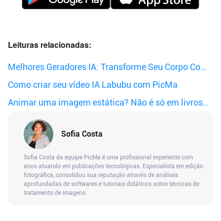
Leituras relacionadas:
Melhores Geradores IA: Transforme Seu Corpo Com
Um Clique!
Como criar seu vídeo IA Labubu com PicMa
Animar uma imagem estática? Não é só em livros
de magia.
Sofia Costa
Sofia Costa da equipe PicMa é uma profissional experiente com
anos atuando em publicações tecnológicas. Especialista em edição
fotográfica, consolidou sua reputação através de análises
aprofundadas de softwares e tutoriais didáticos sobre técnicas de
tratamento de imagens.