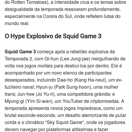
do Rotten Tomatoes), a intensidade crua e os temas sobre
desigualdade da temporada ressoaram profundamente,
especialmente na Coreia do Sul, onde refletem lutas do
mundo real.
O Hype Explosivo de Squid Game 3
Squid Game 3
começa após a rebelião explosiva da
Temporada 2, com Gi-hun (Lee Jung-jae) mergulhando de
volta nos jogos mortais para destruí-los por dentro. Ele é
acompanhado por um novo elenco de participantes
desesperados, incluindo Dae-ho (Kang Ha-neul), um ex-
fuzileiro naval; Hyun-ju (Park Sung-hoon), uma mulher
trans; Jun-hee (Jo Yu-ri), uma competidora grávida; e
Myung-gi (Yim Si-wan), um YouTuber de criptomoedas. A
temporada apresenta novos jogos impiedosos, como um
brutal esconde-esconde, um desafio aterrorizante de pular
corda e o climático "Sky Squid Game", onde os jogadores
devem navegar por plataformas altíssimas e fazer