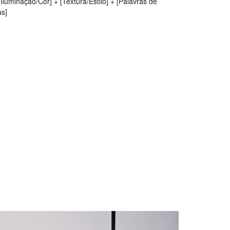
Iluminação/Cor] + [Textura/Estilo] + [Palavras de
as]