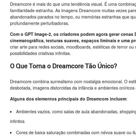
Dreamcore é mais do que uma tendência visual. É uma combinação
familiaridade estranha. As imagens Dreamcore muitas vezes par
abandonados parados no tempo, ou memórias estranhas que qua
profundamente perturbadoras.
Com o GPT Image-2, os criadores podem agora gerar cenas D
cinematográfica, texturas suaves, espaços liminais e uma p
criar arte para redes sociais, moodboards, estéticas de terror ou
possibilidades criativas infinitas.
O Que Torna o Dreamcore Tão Único?
Dreamcore combina surrealismo com nostalgia emocional. O estilo
desbotada, imagens distorcidas da infância e ambientes onírico
Alguns dos elementos principais do Dreamcore incluem
:
Ambientes vazios, como salas de aula abandonadas, shoppings
infinitos
Cores de baixa saturação combinadas com névoa suave ou ilu