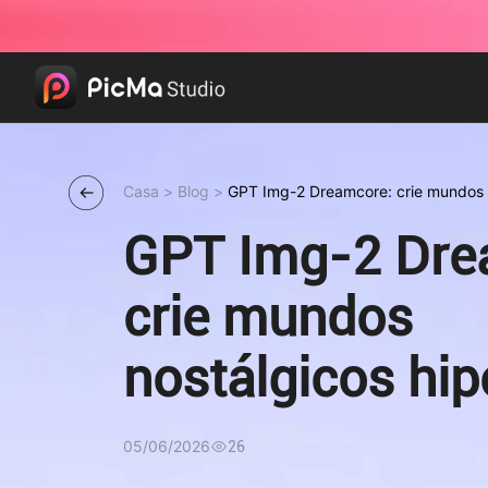
Casa
>
Blog
>
GPT Img-2 Dreamcore: crie mundos no
GPT Img-2 Dre
crie mundos
nostálgicos hip
realistas
05/06/2026
26