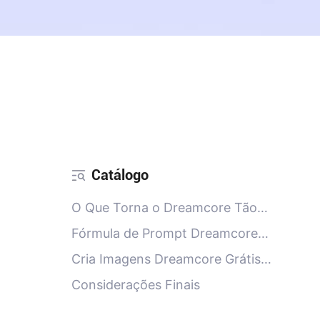
Catálogo
O Que Torna o Dreamcore Tão
Único?
Fórmula de Prompt Dreamcore
para GPT Image-2
Cria Imagens Dreamcore Grátis
com o PicMa Studio
Considerações Finais