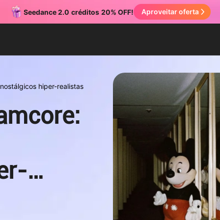
Aproveitar oferta
Seedance 2.0
créditos
20% OFF!
stálgicos hiper-realistas
amcore:
er-