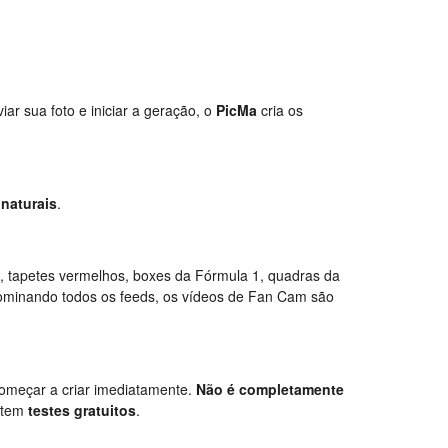
iar sua foto e iniciar a geração, o
PicMa
cria os
m
naturais
.
 tapetes vermelhos, boxes da Fórmula 1, quadras da
minando todos os feeds, os vídeos de Fan Cam são
começar a criar imediatamente.
Não é completamente
istem
testes gratuitos
.