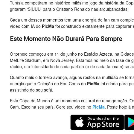
Tunísia competiram no histórico milésimo jogo da história da C
gritaram 'SIUUU' para o Cristiano Ronaldo nas arquibancadas.
Cada um desses momentos tem uma energia de fan cam completam
vídeo com IA do
PicMa
foi construído exatamente para capturar 
Este Momento Não Durará Para Sempre
O torneio começou em 11 de junho no Estádio Azteca, na Cidade 
MetLife Stadium, em Nova Jersey. Estamos no meio da fase de g
rápido, e a intensidade de cada partida (e de cada fan cam) só a
Quanto mais o torneio avança, alguns rostos na multidão se tor
energia que a Coleção de Fan Cams do
PicMa
foi criada para p
assistindo do seu sofá.
Esta Copa do Mundo é um momento cultural de uma geração. Os 
Cam. Escolha seu país. Gere seu vídeo no
PicMa
. Poste hoje à n