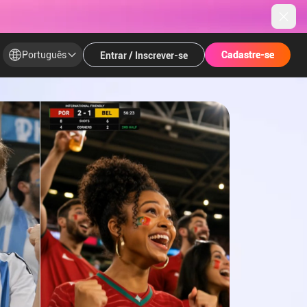
Português
​​Cadastre-se​
​​Cadastre-se​
Entrar / Inscrever-se