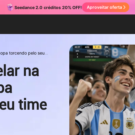
Aproveitar oferta
Seedance 2.0
créditos
20% OFF!
Copa torcendo pelo seu
lar na
pa
eu time