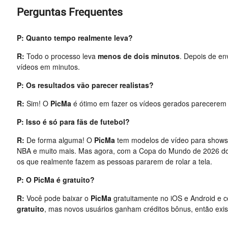
Perguntas Frequentes
P: Quanto tempo realmente leva?
R:
Todo o processo leva
menos de dois minutos
. Depois de env
vídeos em minutos.
P: Os resultados vão parecer realistas?
R:
Sim! O
PicMa
é ótimo em fazer os vídeos gerados parecere
P: Isso é só para fãs de futebol?
R:
De forma alguma! O
PicMa
tem modelos de vídeo para shows,
NBA e muito mais. Mas agora, com a Copa do Mundo de 2026 do
os que realmente fazem as pessoas pararem de rolar a tela.
P: O PicMa é gratuito?
R:
Você pode baixar o
PicMa
gratuitamente no iOS e Android e 
gratuito
, mas novos usuários ganham créditos bônus, então ex