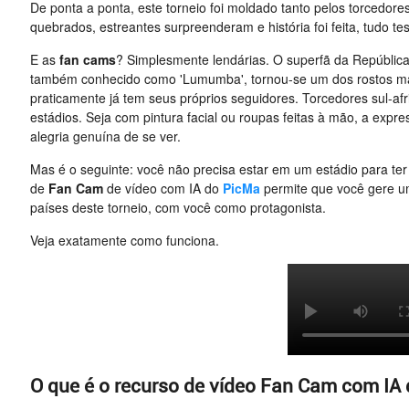
De ponta a ponta, este torneio foi moldado tanto pelos torcedore
quebrados, estreantes surpreenderam e história foi feita, tudo 
E as
fan cams
? Simplesmente lendárias. O superfã da Repúblic
também conhecido como 'Lumumba', tornou-se um dos rostos ma
praticamente já tem seus próprios seguidores. Torcedores sul-afr
estádios. Seja com pintura facial ou roupas feitas à mão, a expr
alegria genuína de se ver.
Mas é o seguinte: você não precisa estar em um estádio para t
de
Fan Cam
de vídeo com IA do
PicMa
permite que você gere um
países deste torneio, com você como protagonista.
Veja exatamente como funciona.
O que é o recurso de vídeo Fan Cam com IA