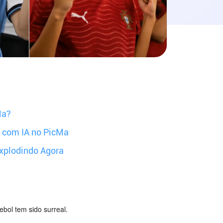
Ma?
m com IA no PicMa
Explodindo Agora
tebol tem sido surreal.