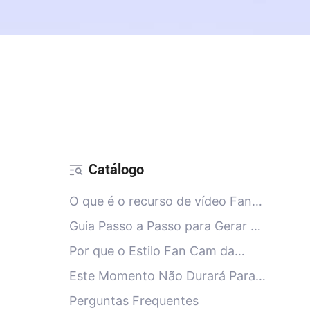
Catálogo
O que é o recurso de vídeo Fan
Cam com IA do PicMa?
Guia Passo a Passo para Gerar o
Vídeo de Fan Cam com IA no
Por que o Estilo Fan Cam da
PicMa
Copa do Mundo está Explodindo
Este Momento Não Durará Para
Agora
Sempre
Perguntas Frequentes