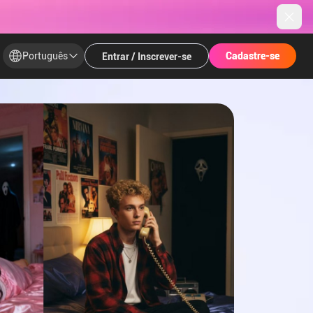
Português
​​Cadastre-se​
​​Cadastre-se​
Entrar / Inscrever-se