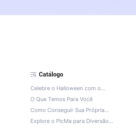
Catálogo
Celebre o Halloween com o
PicMa Este Ano
O Que Temos Para Você
Como Conseguir Sua Própria
Aparência de Halloween
Explore o PicMa para Diversão
Sem Fim