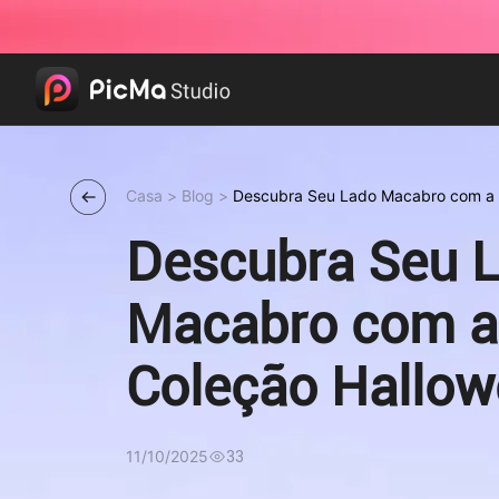
Casa
>
Blog
>
Descubra Seu Lado Macabro com a 
PicMa
Descubra Seu 
Macabro com a
Coleção Hallow
PicMa
11/10/2025
33