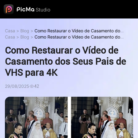
Casa
>
Blog
>
Como Restaurar o Vídeo de Casamento dos
Seus Pais de VHS para 4K
Casa
>
Blog
>
Como Restaurar o Vídeo de Casamento dos
Como Restaurar o Vídeo de
Casamento dos Seus Pais de VHS para 4K
Seus Pais de VHS para 4K
Como Restaurar o Vídeo de
Como Restaurar o Vídeo de
Casamento dos Seus Pais de VHS para 4K
Casamento dos Seus Pais de
VHS para 4K
29/08/2025
42