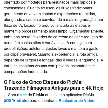
orientado por modelos para resultados mais rápidos e
consistentes. Quanto ao risco, os fluxos tradicionais
geralmente envolvem cópias e exportações repetidas,
alongando a cadeia e convidando a mais degradação; um
fluxo de IA, focado no arquivo, encurta as etapas e
mantém o processamento mais limpo. Orçamentariamente,
trabalhos personalizados de correção de cor e redução de
ruído têm custos altos e variáveis; a IA começa com
predefinições, adiciona ajustes leves e mantém o gasto
por clipe previsível. Quanto à experiência, a rota antiga
depende de jargões e longas idas e vindas, enquanto a IA
torna as escolhas visuais com prévias instantâneas e
comparações lado a lado.
O Fluxo de Cinco Etapas do PicMa:
Trazendo Filmagens Antigas para o 4K Hoje
1. Abra o
site
do
PicMa
ou instale o aplicativo PicMa
(
iOS
/
Android
) para encontrar o
Realçador de Vídeo
.