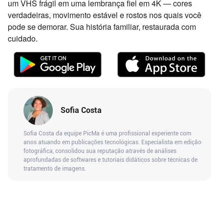
um VHS frágil em uma lembrança fiel em 4K — cores
verdadeiras, movimento estável e rostos nos quais você
pode se demorar. Sua história familiar, restaurada com
cuidado.
Sofia Costa
Sofia Costa da equipe PicMa é uma profissional experiente com
anos atuando em publicações tecnológicas. Especialista em edição
fotográfica, consolidou sua reputação através de análises
aprofundadas de softwares e tutoriais didáticos sobre técnicas de
tratamento de imagens.