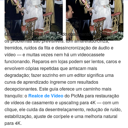
Quando você tira a fita VHS do casamento dos seus pais,
os problemas são previsíveis: tom amarelado/cinza,
tremidos, ruídos da fita e dessincronização de áudio e
vídeo — e muitas vezes nem há um videocassete
funcionando. Reparos em lojas podem ser lentos, caros e
envolvem cópias repetidas que arriscam mais
degradação; fazer sozinho em um editor significa uma
curva de aprendizado íngreme com resultados
decepcionantes. Este guia oferece um caminho mais
tranquilo: o
Realce de Vídeo
do PicMa para restauração
de vídeos de casamento e upscaling para 4K — com um
clique, ele cuida da desentrelaçamento, redução de ruído,
estabilização, ajuste de cor/pele e uma melhoria natural
para 4K.