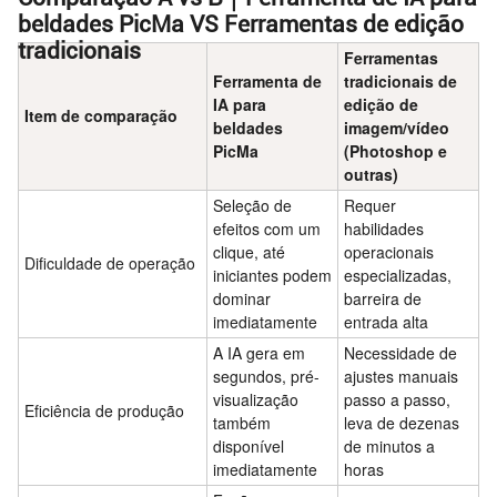
beldades PicMa VS Ferramentas de edição
tradicionais
Ferramentas
Ferramenta de
tradicionais de
IA para
edição de
Item de comparação
beldades
imagem/vídeo
PicMa
(Photoshop e
outras)
Seleção de
Requer
efeitos com um
habilidades
clique, até
operacionais
Dificuldade de operação
iniciantes podem
especializadas,
dominar
barreira de
imediatamente
entrada alta
A IA gera em
Necessidade de
segundos, pré-
ajustes manuais
visualização
passo a passo,
Eficiência de produção
também
leva de dezenas
disponível
de minutos a
imediatamente
horas