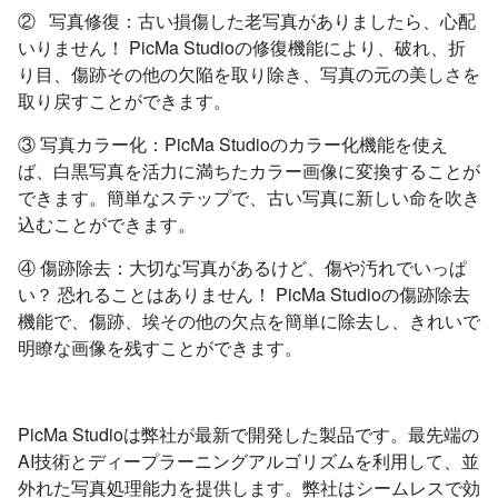
② 写真修復：古い損傷した老写真がありましたら、心配
いりません！ PicMa Studioの修復機能により、破れ、折
り目、傷跡その他の欠陥を取り除き、写真の元の美しさを
取り戻すことができます。
③ 写真カラー化：PicMa Studioのカラー化機能を使え
ば、白黒写真を活力に満ちたカラー画像に変換することが
できます。簡単なステップで、古い写真に新しい命を吹き
込むことができます。
④ 傷跡除去：大切な写真があるけど、傷や汚れでいっぱ
い？ 恐れることはありません！ PicMa Studioの傷跡除去
機能で、傷跡、埃その他の欠点を簡単に除去し、きれいで
明瞭な画像を残すことができます。
PicMa Studioは弊社が最新で開発した製品です。最先端の
AI技術とディープラーニングアルゴリズムを利用して、並
外れた写真処理能力を提供します。弊社はシームレスで効