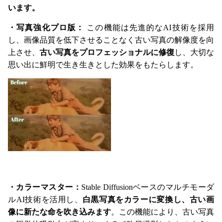
います。
・写真強化プロ版：
この機能は先進的なAI技術を採用
し、画像品質を低下させることなく古い写真の解像度を向
上させ、
古い写真をプロフェッショナルに修復
し、大切な
思い出に鮮明で生き生きとした効果をもたらします。
・カラーマスター：
Stable Diffusionベースのマルチモーダ
ルAI技術を活用し、
白黒写真をカラーに変換し、古い画
像に新たな命を吹き込みます
。この機能により、古い写真