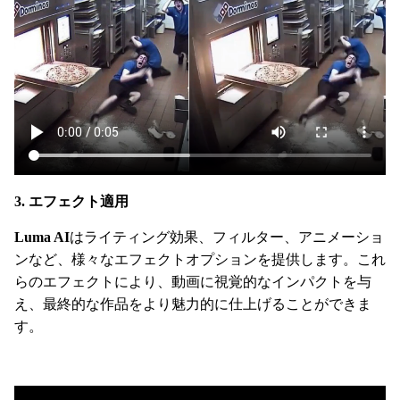
3. エフェクト適用
Luma AI
はライティング効果、フィルター、アニメーショ
ンなど、様々なエフェクトオプションを提供します。これ
らのエフェクトにより、動画に視覚的なインパクトを与
え、最終的な作品をより魅力的に仕上げることができま
す。