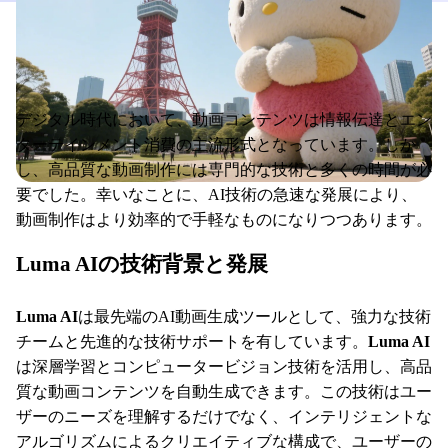
デジタル時代において、動画コンテンツは情報伝達とエン
ターテインメント消費の主流形式となっています。しか
し、高品質な動画制作には専門的な技術と多くの時間が必
要でした。幸いなことに、AI技術の急速な発展により、
動画制作はより効率的で手軽なものになりつつあります。
Luma AIの技術背景と発展
Luma AI
は最先端のAI動画生成ツールとして、強力な技術
チームと先進的な技術サポートを有しています。
Luma AI
は深層学習とコンピュータービジョン技術を活用し、高品
質な動画コンテンツを自動生成できます。この技術はユー
ザーのニーズを理解するだけでなく、インテリジェントな
アルゴリズムによるクリエイティブな構成で、ユーザーの