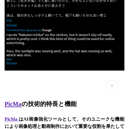
PicMa
の技術的特長と機能
PicMa
はAI画像強化ツールとして、そのユニークな機能
により画像処理と動画制作において重要な役割を果たして