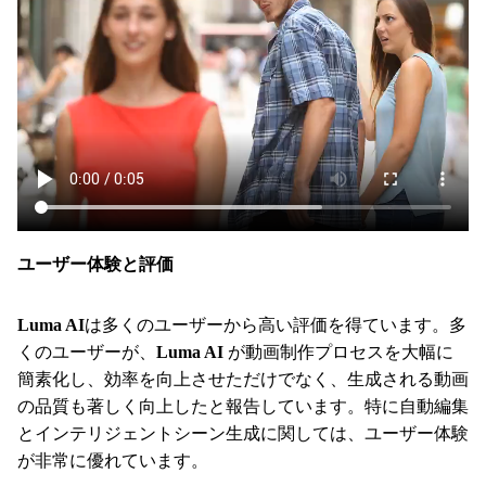
ユーザー体験と評価
Luma AI
は多くのユーザーから高い評価を得ています。多
くのユーザーが、
Luma AI
が動画制作プロセスを大幅に
簡素化し、効率を向上させただけでなく、生成される動画
の品質も著しく向上したと報告しています。特に自動編集
とインテリジェントシーン生成に関しては、ユーザー体験
が非常に優れています。