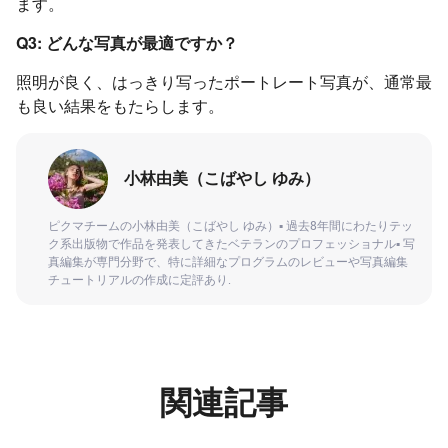
ます。
Q3: どんな写真が最適ですか？
照明が良く、はっきり写ったポートレート写真が、通常最
も良い結果をもたらします。
小林由美（こばやし ゆみ）
ピクマチームの小林由美（こばやし ゆみ）▪ 過去8年間にわたりテッ
ク系出版物で作品を発表してきたベテランのプロフェッショナル▪ 写
真編集が専門分野で、特に詳細なプログラムのレビューや写真編集
チュートリアルの作成に定評あり.
関連記事