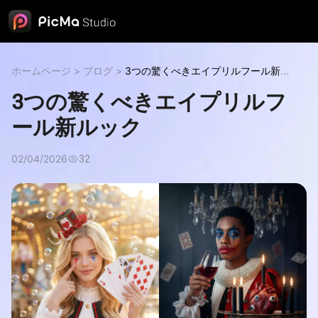
ホームページ
>
ブログ
>
3つの驚くべきエイプリルフール新
ルック
3つの驚くべきエイプリルフ
ール新ルック
02/04/2026
32