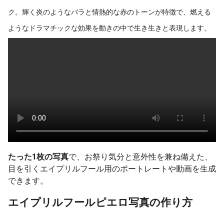
ク。輝く炎のようなバラと情熱的な赤のトーンが特徴で、燃える
ようなドラマチックな効果を動きの中で生き生きと表現します。
たった1枚の写真
で、お祭り気分と意外性を兼ね備えた、
目を引くエイプリルフール用のポートレートや動画を生成
できます。
エイプリルフールピエロ写真の作り方