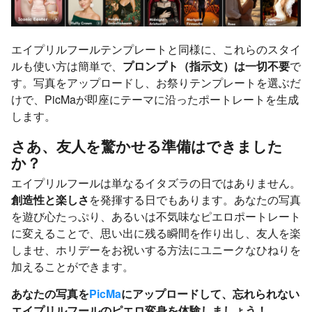
エイプリルフールテンプレートと同様に、これらのスタイ
ルも使い方は簡単で、
プロンプト（指示文）は一切不要
で
す。写真をアップロードし、お祭りテンプレートを選ぶだ
けで、PicMaが即座にテーマに沿ったポートレートを生成
します。
さあ、友人を驚かせる準備はできました
か？
エイプリルフールは単なるイタズラの日ではありません。
創造性と楽しさ
を発揮する日でもあります。あなたの写真
を遊び心たっぷり、あるいは不気味なピエロポートレート
に変えることで、思い出に残る瞬間を作り出し、友人を楽
しませ、ホリデーをお祝いする方法にユニークなひねりを
加えることができます。
あなたの写真を
PicMa
にアップロードして、忘れられない
エイプリルフールのピエロ変身を体験しましょう！