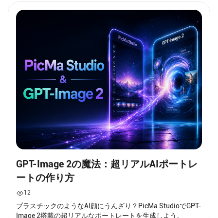
GPT-Image 2の魔法：超リアルAIポートレ
ートの作り方
12
プラスチックのようなAI顔にうんざり？PicMa StudioでGPT-
Image 2搭載の超リアルなポートレートを生成しよう。