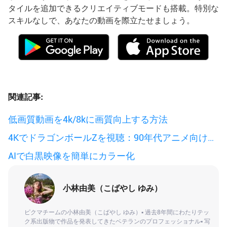
タイルを追加できるクリエイティブモードも搭載。特別な
スキルなしで、あなたの動画を際立たせましょう。
関連記事:
低画質動画を4k/8kに画質向上する方法
4KでドラゴンボールZを視聴：90年代アニメ向けAI
ビデオエンハンサー
AIで白黒映像を簡単にカラー化
小林由美（こばやし ゆみ）
ピクマチームの小林由美（こばやし ゆみ）▪ 過去8年間にわたりテッ
ク系出版物で作品を発表してきたベテランのプロフェッショナル▪ 写