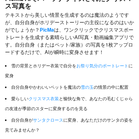
ス写真を
テキストから美しい情景を生成するのは魔法のようです
が、自分自身がホリデーストーリーの主役になるのはいか
がでしょうか？
PicMa
は、ワンクリックでクリスマスポー
トレートを生成する素晴らしいAI写真・動画編集アプリで
す。自分自身（またはペット/家族）の写真を1枚アップロ
ードするだけで、AIが瞬時に変身させます！
雪の背景とホリデー衣装で自分を
お祭り気分のポートレート
に
変身
自分自身やかわいいペットを魔法の
雪の玉
の情景の中に配置
愛らしい
クリスマス衣装
と愉快な角で、あなたの毛むくじゃら
の友達が季節のスターに変身するのを見る
自分自身が
サンタクロース
に変身、あなただけのサンタの姿を
見てみませんか？