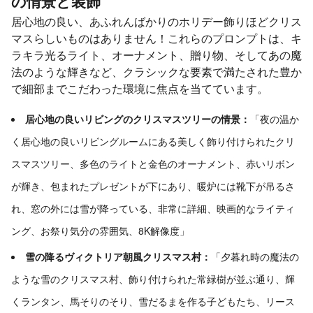
の情景と装飾
居心地の良い、あふれんばかりのホリデー飾りほどクリス
マスらしいものはありません！これらのプロンプトは、キ
ラキラ光るライト、オーナメント、贈り物、そしてあの魔
法のような輝きなど、クラシックな要素で満たされた豊か
で細部までこだわった環境に焦点を当てています。
居心地の良いリビングのクリスマスツリーの情景：
「夜の温か
く居心地の良いリビングルームにある美しく飾り付けられたクリ
スマスツリー、多色のライトと金色のオーナメント、赤いリボン
が輝き、包まれたプレゼントが下にあり、暖炉には靴下が吊るさ
れ、窓の外には雪が降っている、非常に詳細、映画的なライティ
ング、お祭り気分の雰囲気、8K解像度」
雪の降るヴィクトリア朝風クリスマス村：
「夕暮れ時の魔法の
ような雪のクリスマス村、飾り付けられた常緑樹が並ぶ通り、輝
くランタン、馬そりのそり、雪だるまを作る子どもたち、リース