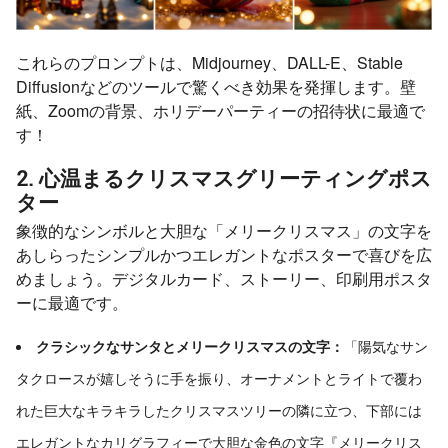
これらのプロンプトは、Midjourney、DALL-E、Stable
Diffusionなどのツールで驚くべき効果を発揮します。壁
紙、Zoomの背景、ホリデーパーティーの招待状に最適で
す！
2. 心温まるクリスマスグリーティングポス
ター
象徴的なシンボルと大胆な「メリークリスマス」の文字を
あしらったシンプルかつエレガントなポスターで喜びを広
めましょう。デジタルカード、ストーリー、印刷用ポスタ
ーに最適です。
クラシックなサンタとメリークリスマスの文字：
「陽気なサン
タクロースが嬉しそうに手を振り、オーナメントとライトで覆わ
れた巨大なキラキラしたクリスマスツリーの隣に立つ、下部には
エレガントなカリグラフィーで大胆な金色の文字『メリークリス