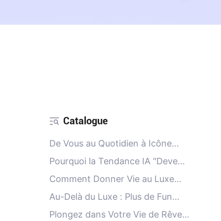
Catalogue
De Vous au Quotidien à Icône
Jet-Set
Pourquoi la Tendance IA "Devenir
Riche" Fonctionne
Comment Donner Vie au Luxe
avec une Seule Photo
Au-Delà du Luxe : Plus de Fun
avec PicMa
Plongez dans Votre Vie de Rêve