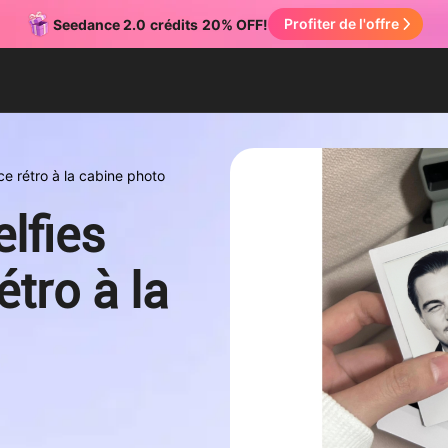
Profiter de l'offre
Seedance 2.0
crédits
20% OFF!
e rétro à la cabine photo
lfies
tro à la