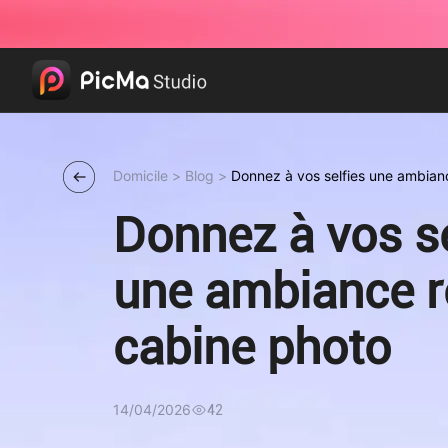
Domicile
>
Blog
>
Donnez à vos selfies une ambianc
Donnez à vos se
une ambiance ré
cabine photo
14/04/2026
42