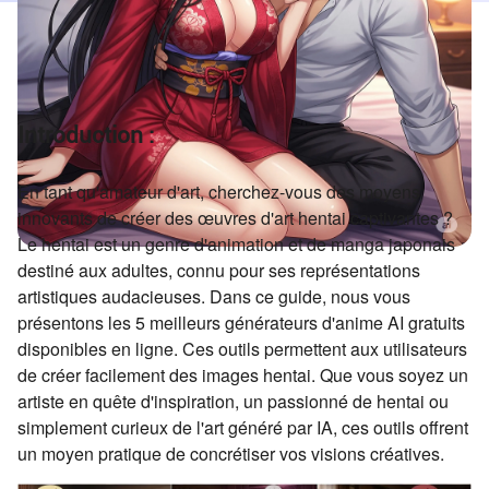
Introduction :
En tant qu'amateur d'art, cherchez-vous des moyens
innovants de créer des œuvres d'art hentai captivantes ?
Le hentai est un genre d'animation et de manga japonais
destiné aux adultes, connu pour ses représentations
artistiques audacieuses. Dans ce guide, nous vous
présentons les 5 meilleurs générateurs d'anime AI gratuits
disponibles en ligne. Ces outils permettent aux utilisateurs
de créer facilement des images hentai. Que vous soyez un
artiste en quête d'inspiration, un passionné de hentai ou
simplement curieux de l'art généré par IA, ces outils offrent
un moyen pratique de concrétiser vos visions créatives.