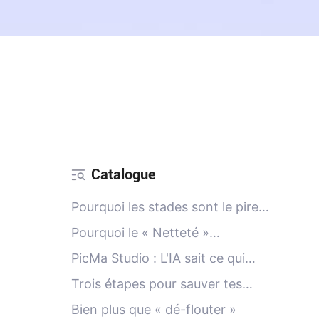
Catalogue
Pourquoi les stades sont le pire
cauchemar de la photographie
Pourquoi le « Netteté »
sur téléphone
traditionnel ne te sauvera pas
PicMa Studio : L'IA sait ce qui
était censé être là
Trois étapes pour sauver tes
photos « ratées »
Bien plus que « dé-flouter »