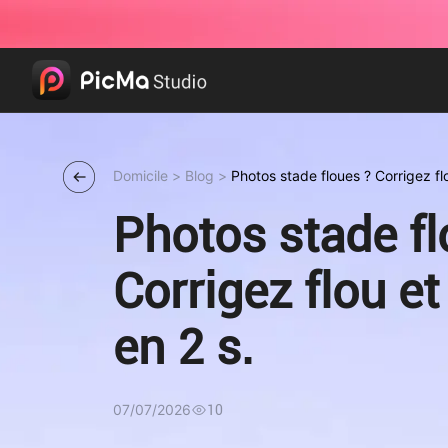
Domicile
>
Blog
>
Photos stade floues ? Corrigez flo
Photos stade fl
Corrigez flou et
en 2 s.
07/07/2026
10