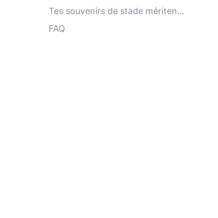
Tes souvenirs de stade méritent
d'être vus clairement
FAQ