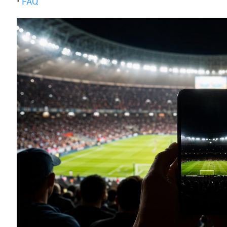
·
FAQ