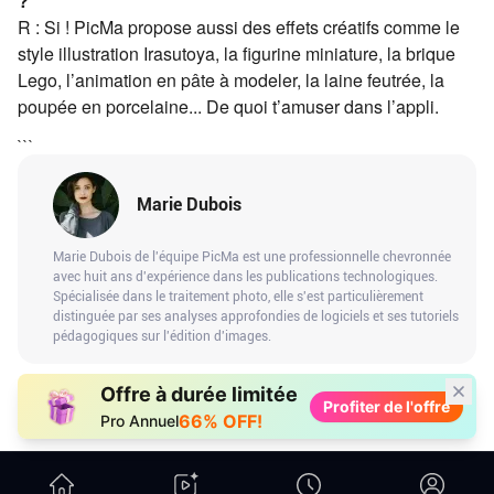
?
R : Si ! PicMa propose aussi des effets créatifs comme le
style illustration Irasutoya, la figurine miniature, la brique
Lego, l’animation en pâte à modeler, la laine feutrée, la
poupée en porcelaine... De quoi t’amuser dans l’appli.
```
Marie Dubois
Marie Dubois de l'équipe PicMa est une professionnelle chevronnée
avec huit ans d'expérience dans les publications technologiques.
Spécialisée dans le traitement photo, elle s'est particulièrement
distinguée par ses analyses approfondies de logiciels et ses tutoriels
pédagogiques sur l'édition d'images.
Offre à durée limitée
Profiter de l'offre
66% OFF!
Pro Annuel