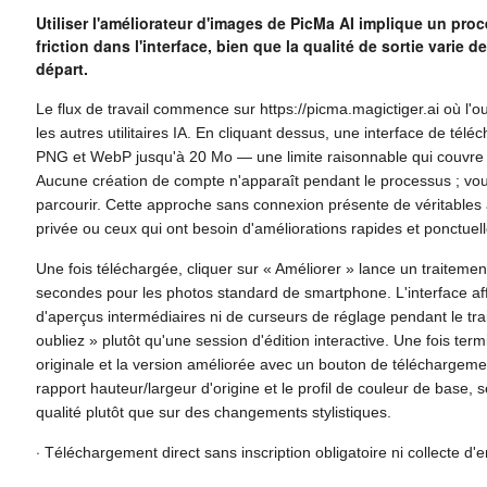
Utiliser l'améliorateur d'images de PicMa AI implique un pr
friction dans l'interface, bien que la qualité de sortie varie 
départ.
Le flux de travail commence sur https://picma.magictiger.ai où l'o
les autres utilitaires IA. En cliquant dessus, une interface de tél
PNG et WebP jusqu'à 20 Mo — une limite raisonnable qui couvre 
Aucune création de compte n'apparaît pendant le processus ; vous
parcourir. Cette approche sans connexion présente de véritables a
privée ou ceux qui ont besoin d'améliorations rapides et ponctu
Une fois téléchargée, cliquer sur « Améliorer » lance un traitem
secondes pour les photos standard de smartphone. L'interface aff
d'aperçus intermédiaires ni de curseurs de réglage pendant le t
oubliez » plutôt qu'une session d'édition interactive. Une fois te
originale et la version améliorée avec un bouton de téléchargeme
rapport hauteur/largeur d'origine et le profil de couleur de base,
qualité plutôt que sur des changements stylistiques.
·
Téléchargement direct sans inscription obligatoire ni collecte d'e