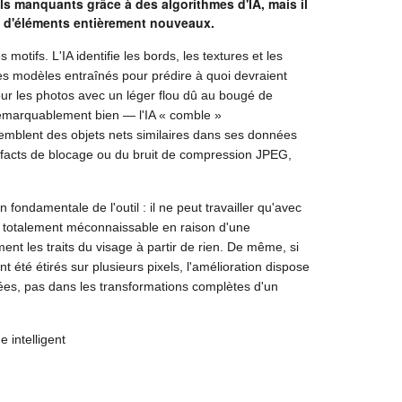
ils manquants grâce à des algorithmes d'IA, mais il
e d'éléments entièrement nouveaux.
tifs. L'IA identifie les bords, les textures et les
es modèles entraînés pour prédire à quoi devraient
ur les photos avec un léger flou dû au bougé de
 remarquablement bien — l'IA « comble »
emblent des objets nets similaires dans ses données
facts de blocage ou du bruit de compression JPEG,
 fondamentale de l'outil : il ne peut travailler qu'avec
st totalement méconnaissable en raison d'une
ent les traits du visage à partir de rien. De même, si
été étirés sur plusieurs pixels, l'amélioration dispose
rées, pas dans les transformations complètes d'un
 intelligent