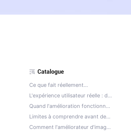
Catalogue
Ce que fait réellement
l'améliorateur d'images de PicMa
L'expérience utilisateur réelle : du
AI
téléchargement au
Quand l'amélioration fonctionne
téléchargement final
le mieux : cas d'utilisation
Limites à comprendre avant de
spécifiques qui donnent des
se fier à l'outil
Comment l'améliorateur d'images