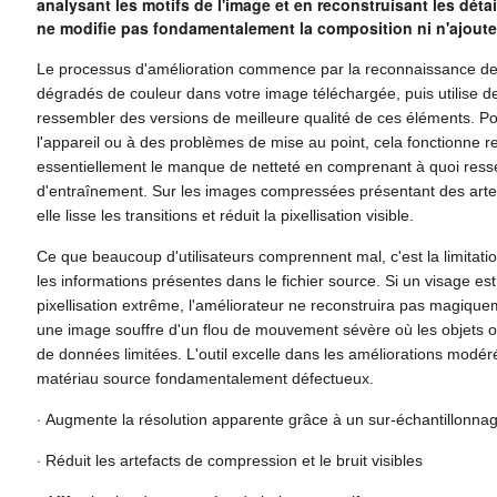
analysant les motifs de l'image et en reconstruisant les déta
ne modifie pas fondamentalement la composition ni n'ajout
Le processus d'amélioration commence par la reconnaissance des mo
dégradés de couleur dans votre image téléchargée, puis utilise d
ressembler des versions de meilleure qualité de ces éléments. Po
l'appareil ou à des problèmes de mise au point, cela fonctionne
essentiellement le manque de netteté en comprenant à quoi ress
d'entraînement. Sur les images compressées présentant des arte
elle lisse les transitions et réduit la pixellisation visible.
Ce que beaucoup d'utilisateurs comprennent mal, c'est la limitation
les informations présentes dans le fichier source. Si un visage e
pixellisation extrême, l'améliorateur ne reconstruira pas magiquem
une image souffre d'un flou de mouvement sévère où les objets ont 
de données limitées. L'outil excelle dans les améliorations modé
matériau source fondamentalement défectueux.
·
Augmente la résolution apparente grâce à un sur-échantillonnage
·
Réduit les artefacts de compression et le bruit visibles