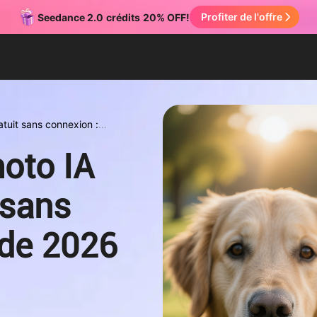
Profiter de l'offre
Seedance 2.0
crédits
20% OFF!
atuit sans connexion :
oto IA
 sans
ide 2026