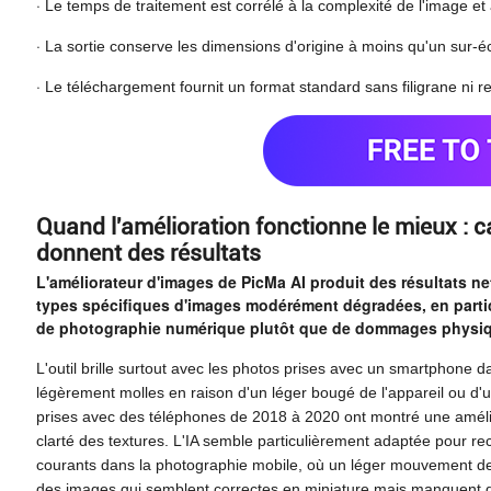
·
Le temps de traitement est corrélé à la complexité de l'image et à 
·
La sortie conserve les dimensions d'origine à moins qu'un sur-é
·
Le téléchargement fournit un format standard sans filigrane ni rest
Quand l'amélioration fonctionne le mieux : ca
donnent des résultats
L'améliorateur d'images de PicMa AI produit des résultats ne
types spécifiques d'images modérément dégradées, en partic
de photographie numérique plutôt que de dommages physi
L'outil brille surtout avec les photos prises avec un smartphone 
légèrement molles en raison d'un léger bougé de l'appareil ou d'u
prises avec des téléphones de 2018 à 2020 ont montré une amélior
clarté des textures. L'IA semble particulièrement adaptée pour rec
courants dans la photographie mobile, où un léger mouvement de 
des images qui semblent correctes en miniature mais manquent de