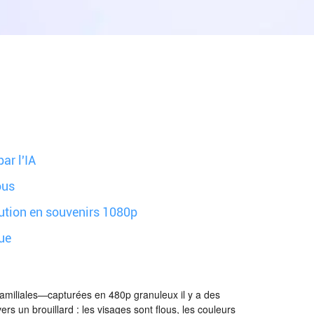
ar l'IA
ous
ution en souvenirs 1080p
ue
familiales—capturées en 480p granuleux il y a des
s un brouillard : les visages sont flous, les couleurs