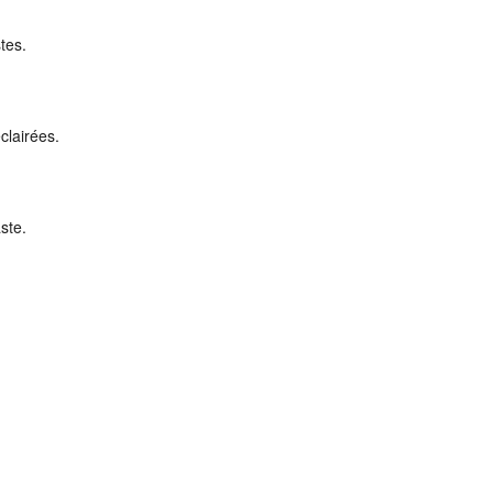
stes.
clairées.
ste.