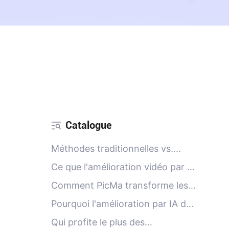
Catalogue
Méthodes traditionnelles vs.
Solutions alimentées par l'IA
Ce que l'amélioration vidéo par IA
peut faire pour vous
Comment PicMa transforme les
vidéos basse résolution en
Pourquoi l'amélioration par IA de
souvenirs 1080p
PicMa se démarque
Qui profite le plus des