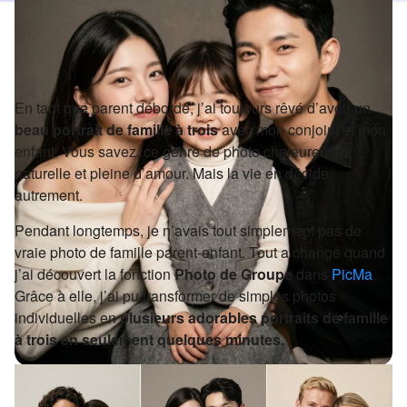
En tant que parent débordé, j’ai toujours rêvé d’avoir un
beau portrait de famille à trois
avec mon conjoint et mon
enfant. Vous savez, ce genre de photo chaleureuse,
naturelle et pleine d’amour. Mais la vie en décide
autrement.
Pendant longtemps, je n’avais tout simplement pas de
vraie photo de famille parent-enfant. Tout a changé quand
j’ai découvert la fonction
Photo de Groupe
dans
PicMa
.
Grâce à elle, j’ai pu transformer de simples photos
individuelles en
plusieurs adorables portraits de famille
à trois en seulement quelques minutes.