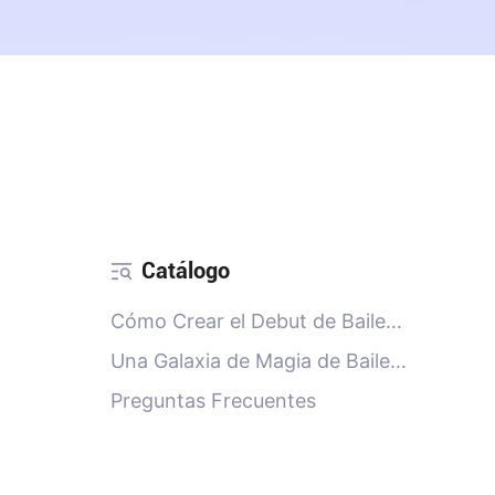
Catálogo
Cómo Crear el Debut de Baile
Viral de Tu Mascota en Segundos
Una Galaxia de Magia de Baile
con IA a Tu Alcance
Preguntas Frecuentes