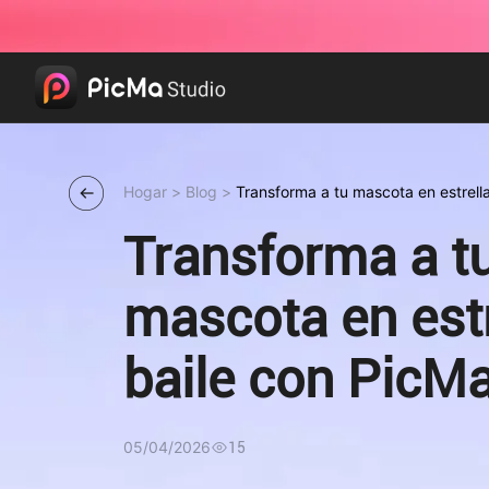
Hogar
>
Blog
>
Transforma a tu mascota en estrella
Pet Dance
Transforma a t
mascota en estr
baile con PicMa
Dance
05/04/2026
15