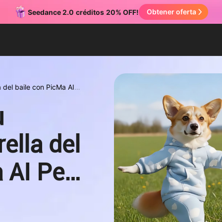
Obtener oferta
Seedance 2.0
créditos
20% OFF!
 del baile con PicMa AI
u
ella del
 AI Pet