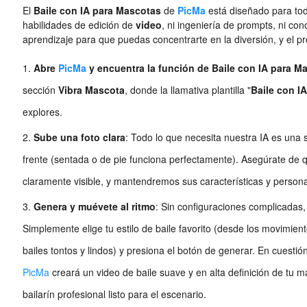
El
Baile con IA para Mascotas
de
PicMa
está diseñado para to
habilidades de edición de
video
, ni ingeniería de prompts, ni co
aprendizaje para que puedas concentrarte en la diversión, y el pr
Abre
PicMa
y encuentra la función de Baile con IA para M
sección
Vibra Mascota
, donde la llamativa plantilla "
Baile con I
explores.
Sube una foto clara
: Todo lo que necesita nuestra IA es una 
frente (sentada o de pie funciona perfectamente). Asegúrate de qu
claramente visible, y mantendremos sus características y personal
Genera y muévete al ritmo
: Sin configuraciones complicadas,
Simplemente elige tu estilo de baile favorito (desde los movimien
bailes tontos y lindos) y presiona el botón de generar. En cuest
PicMa
creará un video de baile suave y en alta definición de tu
bailarín profesional listo para el escenario.