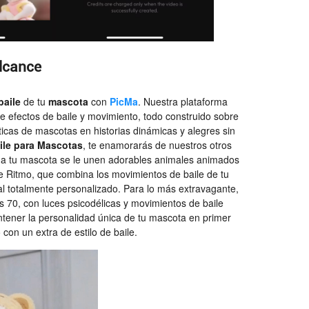
Alcance
baile
de tu
mascota
con
PicMa
. Nuestra plataforma
e efectos de baile y movimiento, todo construido sobre
táticas de mascotas en historias dinámicas y alegres sin
ile para Mascotas
, te enamorarás de nuestros otros
e a tu mascota se le unen adorables animales animados
 de Ritmo, que combina los movimientos de baile de tu
l totalmente personalizado. Para lo más extravagante,
os 70, con luces psicodélicas y movimientos de baile
ntener la personalidad única de tu mascota en primer
con un extra de estilo de baile.