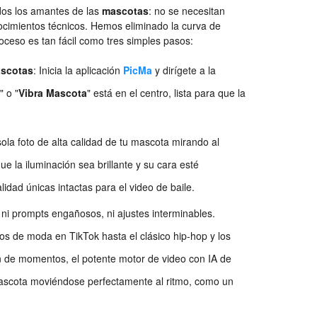
dos los amantes de las
mascotas
: no se necesitan
nocimientos técnicos. Hemos eliminado la curva de
oceso es tan fácil como tres simples pasos:
ascotas
: Inicia la aplicación
PicMa
y dirígete a la
A
" o "
Vibra Mascota
" está en el centro, lista para que la
sola foto de alta calidad de tu mascota mirando al
e la iluminación sea brillante y su cara esté
idad únicas intactas para el video de baile.
 ni prompts engañosos, ni ajustes interminables.
tos de moda en TikTok hasta el clásico hip-hop y los
ión de momentos, el potente motor de video con IA de
 mascota moviéndose perfectamente al ritmo, como un