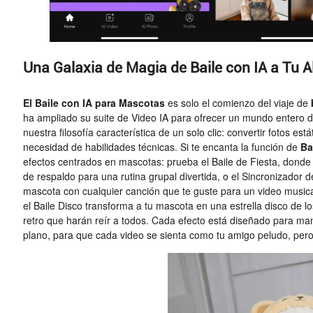
Una Galaxia de Magia de Baile con IA a Tu 
El Baile con IA para Mascotas
es solo el comienzo del viaje de
ha ampliado su suite de Video IA para ofrecer un mundo entero d
nuestra filosofía característica de un solo clic: convertir fotos es
necesidad de habilidades técnicas. Si te encanta la función de
Ba
efectos centrados en mascotas: prueba el Baile de Fiesta, dond
de respaldo para una rutina grupal divertida, o el Sincronizador
mascota con cualquier canción que te guste para un video musica
el Baile Disco transforma a tu mascota en una estrella disco de l
retro que harán reír a todos. Cada efecto está diseñado para ma
plano, para que cada video se sienta como
tu
amigo peludo, pero 