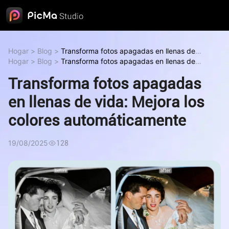
Hogar
>
Blog
>
Transforma fotos apagadas en llenas de
vida: Mejora los colores automáticamente
Hogar
>
Blog
>
Transforma fotos apagadas en llenas de
Transforma fotos
apagadas en llenas de vida: Mejora los colores
vida: Mejora los colores automáticamente
Transforma fotos
Transforma fotos apagadas
automáticamente
apagadas en llenas de vida: Mejora los colores
automáticamente
en llenas de vida: Mejora los
colores automáticamente
19/08/2025
128